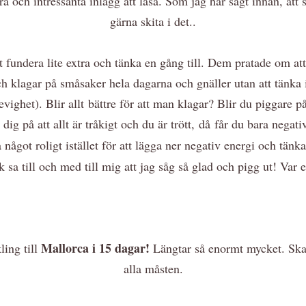
 och intressanta inlägg att läsa. Som jag har sagt innan, att s
gärna skita i det..
fundera lite extra och tänka en gång till. Dem pratade om at
 och klagar på småsaker hela dagarna och gnäller utan att tänka
n evighet). Blir allt bättre för att man klagar? Blir du piggare
dig på att allt är tråkigt och du är trött, då får du bara negati
något roligt istället för att lägga ner negativ energi och tänk
lk sa till och med till mig att jag såg så glad och pigg ut! Var
Mallorca i 15 dagar!
ling till
Längtar så enormt mycket. Ska 
alla måsten.