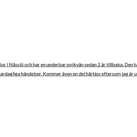
 Bor i Nässjö och har en underbar pojkvän sedan 2 år tillbaka. Den 
vardagliga händelser. Kommer även en del hårtips eftersom jag är ut