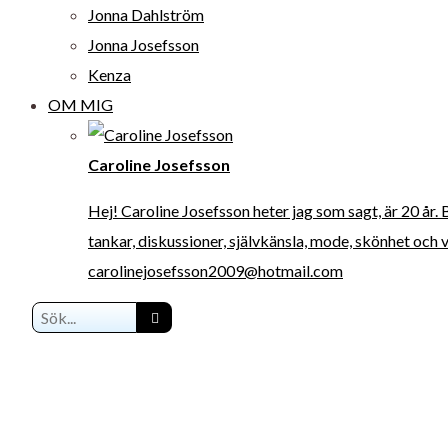
Jonna Dahlström
Jonna Josefsson
Kenza
OM MIG
Caroline Josefsson
Hej! Caroline Josefsson heter jag som sagt, är 20 år.
tankar, diskussioner, självkänsla, mode, skönhet och 
carolinejosefsson2009@hotmail.com