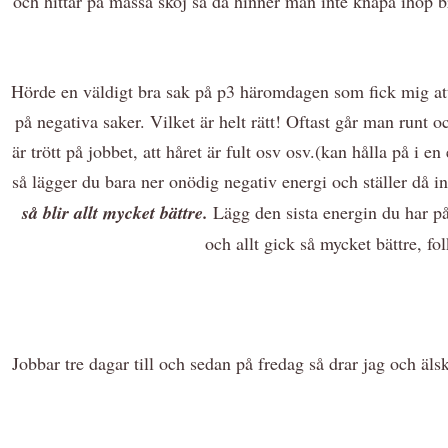
och hittar på massa skoj så då hinner man inte knåpa ihop bra
Hörde en väldigt bra sak på p3 häromdagen som fick mig att 
på negativa saker. Vilket är helt rätt! Oftast går man runt
är trött på jobbet, att håret är fult osv osv.(kan hålla på i e
så lägger du bara ner onödig negativ energi och ställer då in 
så blir allt mycket bättre.
Lägg den sista energin du har på 
och allt gick så mycket bättre, fo
Jobbar tre dagar till och sedan på fredag så drar jag och älsk