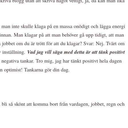
kriva blogg utan att skriva något vettigt, ja, då kan man lika
t man inte skulle klaga på en massa onödigt och lägga energi
 innan. Man klagar på att man behöver gå upp tidigt, att man
 på jobbet om du är trött för att du klagar? Svar: Nej. Tvärt om
v inställning.
Vad jag vill säga med detta är att tänk positivt
a negativa tankar. Tro mig, jag har tänkt positivt hela dagen
 en optimist! Tankarna gör din dag.
bli så skönt att komma bort från vardagen, jobbet, regn och