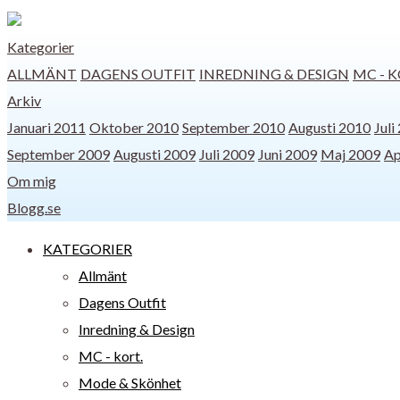
Kategorier
ALLMÄNT
DAGENS OUTFIT
INREDNING & DESIGN
MC - K
Arkiv
Januari 2011
Oktober 2010
September 2010
Augusti 2010
Juli
September 2009
Augusti 2009
Juli 2009
Juni 2009
Maj 2009
Ap
Om mig
Blogg.se
KATEGORIER
Allmänt
Dagens Outfit
Inredning & Design
MC - kort.
Mode & Skönhet