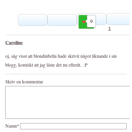
0
Gilla
1
Caroline
oj, såg visst att blondinbella hade skrivit något liknande i sin
blogg, komiskt att jag läste det nu efteråt.. :P
Skriv en kommentar
Namn*