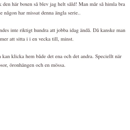
ck den här boxen så blev jag helt såld! Man mår så himla bra
te någon har missat denna ängla serie..
ändes inte riktigt hundra att jobba idag ändå. Då kanske man
r att sitta i i en vecka till, minst.
an kan klicka hem både det ena och det andra. Speciellt när
trosor, öronhängen och en mössa.