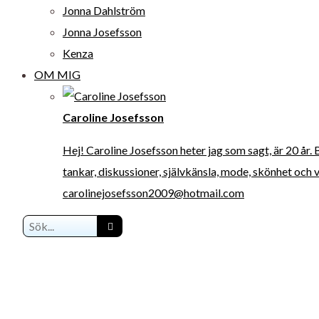
Jonna Dahlström
Jonna Josefsson
Kenza
OM MIG
Caroline Josefsson
Hej! Caroline Josefsson heter jag som sagt, är 20 år.
tankar, diskussioner, självkänsla, mode, skönhet och 
carolinejosefsson2009@hotmail.com