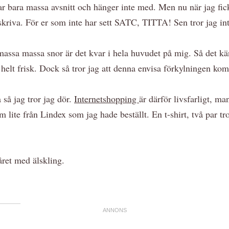
ssar bara massa avsnitt och hänger inte med. Men nu när jag fi
beskriva. För er som inte har sett SATC, TITTA! Sen tror jag in
n massa massa snor är det kvar i hela huvudet på mig. Så det k
 helt frisk. Dock så tror jag att denna envisa förkylningen komme
så jag tror jag dör.
Internetshopping
är därför livsfarligt, m
 lite från Lindex som jag hade beställt. En t-shirt, två par 
året med älskling.