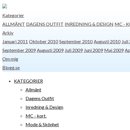
Kategorier
ALLMÄNT
DAGENS OUTFIT
INREDNING & DESIGN
MC - K
Arkiv
Januari 2011
Oktober 2010
September 2010
Augusti 2010
Juli
September 2009
Augusti 2009
Juli 2009
Juni 2009
Maj 2009
Ap
Om mig
Blogg.se
KATEGORIER
Allmänt
Dagens Outfit
Inredning & Design
MC - kort.
Mode & Skönhet