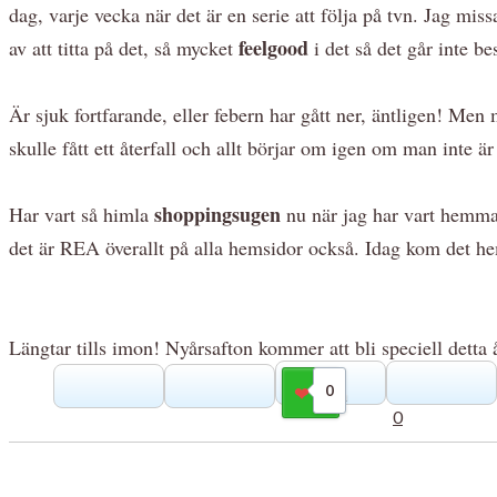
dag, varje vecka när det är en serie att följa på tvn. Jag mi
feelgood
av att titta på det, så mycket
i det så det går inte 
Är sjuk fortfarande, eller febern har gått ner, äntligen! Me
skulle fått ett återfall och allt börjar om igen om man inte är
shoppingsugen
Har vart så himla
nu när jag har vart hemma 
det är REA överallt på alla hemsidor också. Idag kom det hem
Längtar tills imon! Nyårsafton kommer att bli speciell detta 
0
Gilla
0