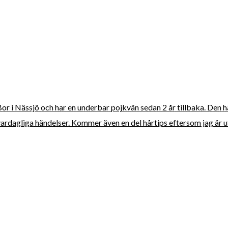
 Bor i Nässjö och har en underbar pojkvän sedan 2 år tillbaka. Den 
vardagliga händelser. Kommer även en del hårtips eftersom jag är ut