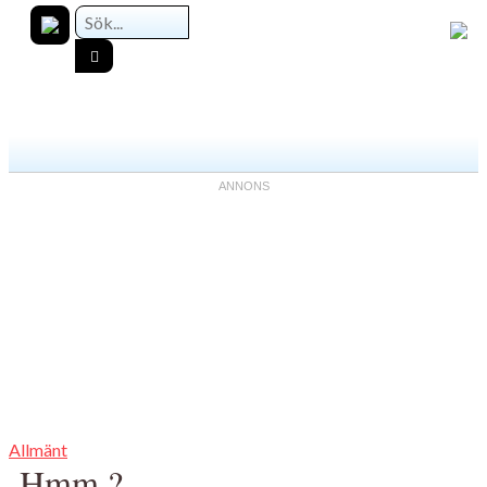
Allmänt
Hmm.?