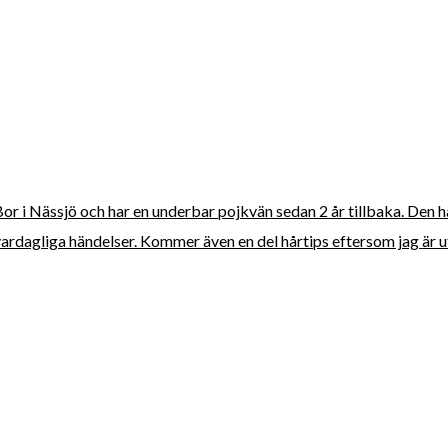
 Bor i Nässjö och har en underbar pojkvän sedan 2 år tillbaka. Den 
vardagliga händelser. Kommer även en del hårtips eftersom jag är ut