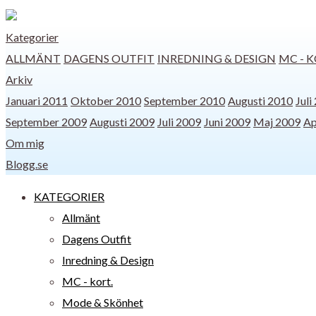
Kategorier
ALLMÄNT
DAGENS OUTFIT
INREDNING & DESIGN
MC - K
Arkiv
Januari 2011
Oktober 2010
September 2010
Augusti 2010
Juli
September 2009
Augusti 2009
Juli 2009
Juni 2009
Maj 2009
Ap
Om mig
Blogg.se
KATEGORIER
Allmänt
Dagens Outfit
Inredning & Design
MC - kort.
Mode & Skönhet