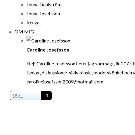
Jonna Dahlström
Jonna Josefsson
Kenza
OM MIG
Caroline Josefsson
Hej! Caroline Josefsson heter jag som sagt, är 20 år.
tankar, diskussioner, självkänsla, mode, skönhet och 
carolinejosefsson2009@hotmail.com